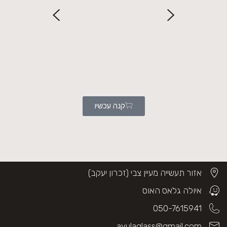
קנה עכשיו
אזור תעשייה מעיין צבי (זכרון יעקב)
איולה גלאס האוס
050-7615941
ayulaglass@gmail.com