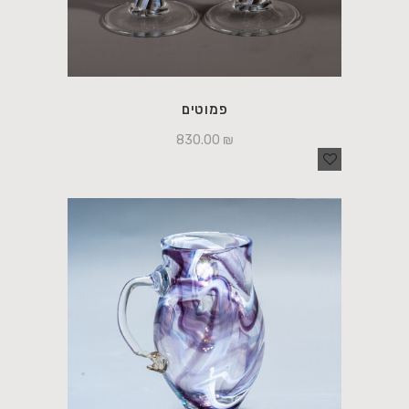
פמוטים
830.00
₪